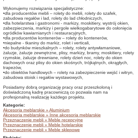
Wykonujemy rozwiązania specjalistyczne:
•dla producentów mebli – rolety do mebli, rolety do szafek,
zabudowa regałów i lad, rolety do lad chłodniczych,
•dla hotelarstwa i gastronomi - markizy, moskitiery, wystrój okien,
zabezpieczenia, markizy i pergole wielkogabarytowe do osłonięcia
ogródków kawiarnianych i restauracyjnych,
•dla producentów kontenerów – rolety do kontenerów,
•niepalne - tkaniny do markiz, rolet i verticali,
•do budynków mieszkalnych – rolety, rolety antywłamaniowe,
żaluzje, żaluzje zewnętrzne, plisy, markizy, bramy, moskitiery, rolety
rzymskie, żaluzje drewniane, rolety dzień noc, rolety do okien
dachowych oraz plisy do okien skośnych, trójkątnych, okrągłych,
trapezów,
•do obiektów handlowych – rolety na zabezpieczenie wejść i witryn,
zabudowa stoisk i regałów wystawowych,
Posiadamy dobrą organizację pracy oraz przeszkoloną i
doświadczoną kadrę pracowniczą co pozwala nam na
profesjonalną realizację każdego projektu.
Kategorie:
Akcesoria meblarskie » Aluminium
Akcesoria meblarskie » Inne akcesoria meblarskie
Przeznaczenie mebli » Meble recepcyjne
Przeznaczenie mebli » Meble hotelarskie
Przeznaczenie mebli » Meble sklepowe
Etykiety: