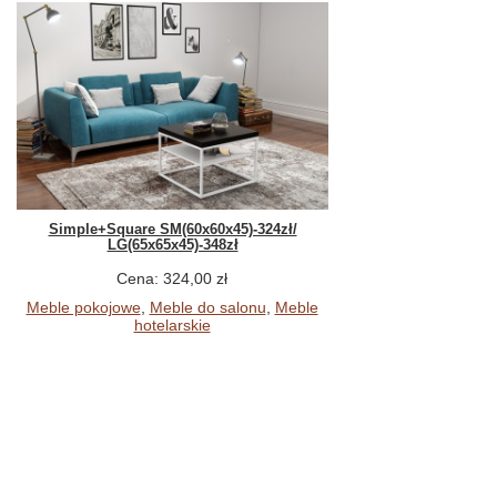
Simple+Square SM(60x60x45)-324zł/
LG(65x65x45)-348zł
Cena: 324,00 zł
Meble pokojowe
,
Meble do salonu
,
Meble
hotelarskie