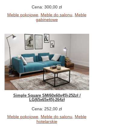
Cena: 300,00 zł
Meble pokojowe
,
Meble do salonu
,
Meble
gabinetowe
Simple Square SM(60x60x45)-252zł /
LG(65x65x45)-264zł
Cena: 252,00 zł
Meble pokojowe
,
Meble do salonu
,
Meble
hotelarskie