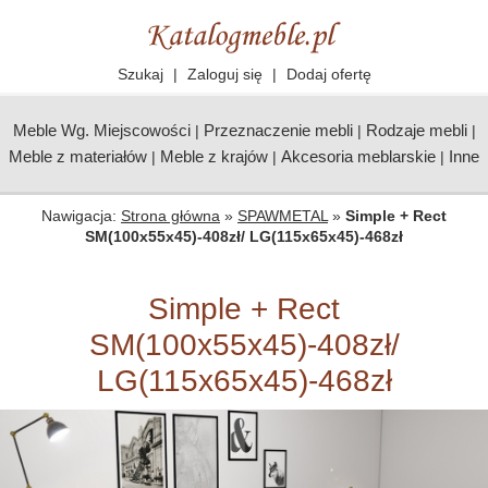
Szukaj
|
Zaloguj się
|
Dodaj ofertę
Meble Wg. Miejscowości
Przeznaczenie mebli
Rodzaje mebli
|
|
|
Meble z materiałów
Meble z krajów
Akcesoria meblarskie
Inne
|
|
|
Nawigacja:
Strona główna
»
SPAWMETAL
»
Simple + Rect
SM(100x55x45)-408zł/ LG(115x65x45)-468zł
Simple + Rect
SM(100x55x45)-408zł/
LG(115x65x45)-468zł