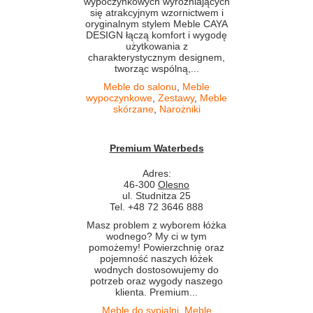
wypoczynkowych wyróżniających
się atrakcyjnym wzornictwem i
oryginalnym stylem Meble CAYA
DESIGN łączą komfort i wygodę
użytkowania z
charakterystycznym designem,
tworząc wspólną,...
Meble do salonu
,
Meble
wypoczynkowe
,
Zestawy
,
Meble
skórzane
,
Narożniki
Premium Waterbeds
Adres:
46-300
Olesno
ul. Studnitza 25
Tel. +48 72 3646 888
Masz problem z wyborem łóżka
wodnego? My ci w tym
pomożemy! Powierzchnię oraz
pojemność naszych łóżek
wodnych dostosowujemy do
potrzeb oraz wygody naszego
klienta. Premium...
Meble do sypialni
,
Meble