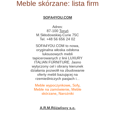
Meble skórzane: lista firm
SOFA4YOU.COM
Adres:
87-100
Toruń
M.Skłodowskiej-Curie 75C
Tel. +48 56 656 24 02
SOFA4YOU.COM to nowa,
oryginalna włoska odsłona
luksusowych mebli
tapicerowanych z linii LUXURY
ITALIAN FURNITURE. Jasno
wytyczony cel i obrany kierunek
działania pozwolił na zbudowanie
oferty mebli bazującej na
rzemieślniczych pasjach i...
Meble wypoczynkowe
,
Sofy
,
Meble na zamówienie
,
Meble
skórzane
,
Narożniki
A.R.M.Różańscy s.c.