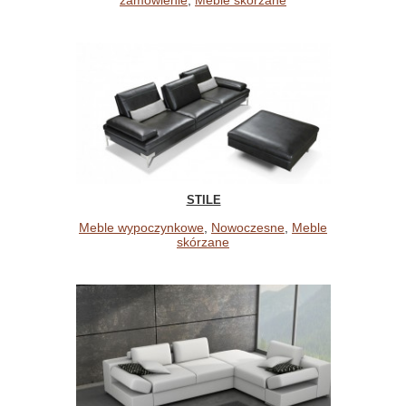
zamówienie
,
Meble skórzane
STILE
Meble wypoczynkowe
,
Nowoczesne
,
Meble
skórzane