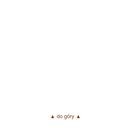
▲ do góry ▲