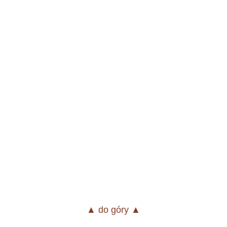
▲ do góry ▲