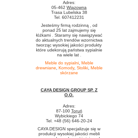
Adres:
05-462
Wiązowna
Trasa Lubelska 38
Tel. 607412231
Jesteśmy firmą rodzinną , od
ponad 25 lat zajmujemy się
łóżkami . Staramy się nawiązywać
do aktualnych trendów wzornictwa
tworząc wysokiej jakości produkty
które udekorują państwa sypialnie
na wiele lat .
Meble do sypialni
,
Meble
drewniane
,
Komody
,
Stoliki
,
Meble
skórzane
CAYA DESIGN GROUP SP. Z
O.O.
Adres:
87-100
Toruń
Wybickiego 74
Tel. +48 (56) 646-20-24
CAYA DESIGN specjalizuje się w
produkcji wysokiej jakości mebli