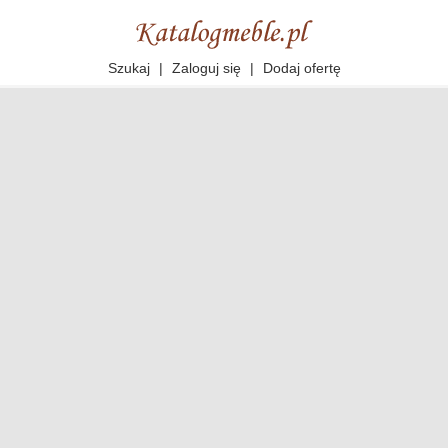
Szukaj
|
Zaloguj się
|
Dodaj ofertę