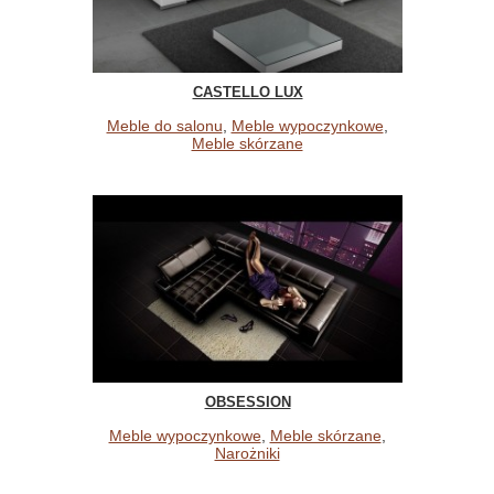
CASTELLO LUX
Meble do salonu
,
Meble wypoczynkowe
,
Meble skórzane
OBSESSION
Meble wypoczynkowe
,
Meble skórzane
,
Narożniki