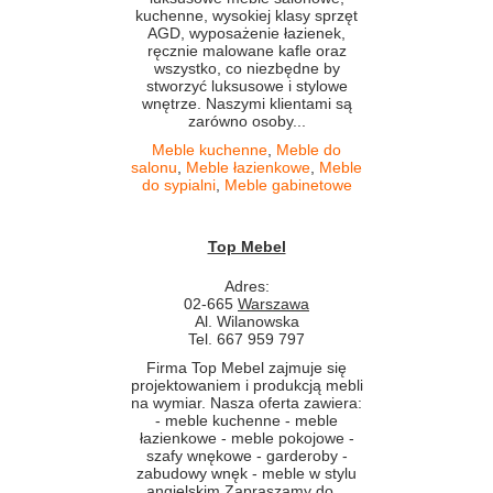
kuchenne, wysokiej klasy sprzęt
AGD, wyposażenie łazienek,
ręcznie malowane kafle oraz
wszystko, co niezbędne by
stworzyć luksusowe i stylowe
wnętrze. Naszymi klientami są
zarówno osoby...
Meble kuchenne
,
Meble do
salonu
,
Meble łazienkowe
,
Meble
do sypialni
,
Meble gabinetowe
Top Mebel
Adres:
02-665
Warszawa
Al. Wilanowska
Tel. 667 959 797
Firma Top Mebel zajmuje się
projektowaniem i produkcją mebli
na wymiar. Nasza oferta zawiera:
- meble kuchenne - meble
łazienkowe - meble pokojowe -
szafy wnękowe - garderoby -
zabudowy wnęk - meble w stylu
angielskim Zapraszamy do...