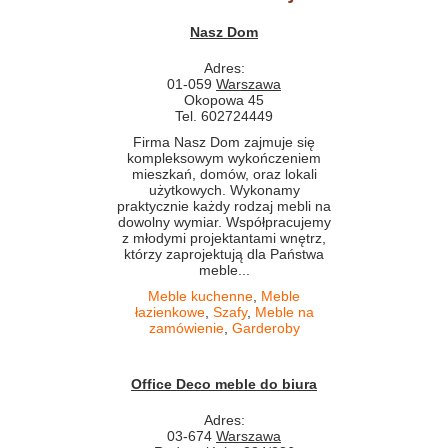
Nasz Dom
Adres:
01-059
Warszawa
Okopowa 45
Tel. 602724449
Firma Nasz Dom zajmuje się
kompleksowym wykończeniem
mieszkań, domów, oraz lokali
użytkowych. Wykonamy
praktycznie każdy rodzaj mebli na
dowolny wymiar. Współpracujemy
z młodymi projektantami wnętrz,
którzy zaprojektują dla Państwa
meble...
Meble kuchenne
,
Meble
łazienkowe
,
Szafy
,
Meble na
zamówienie
,
Garderoby
Office Deco meble do biura
Adres:
03-674
Warszawa