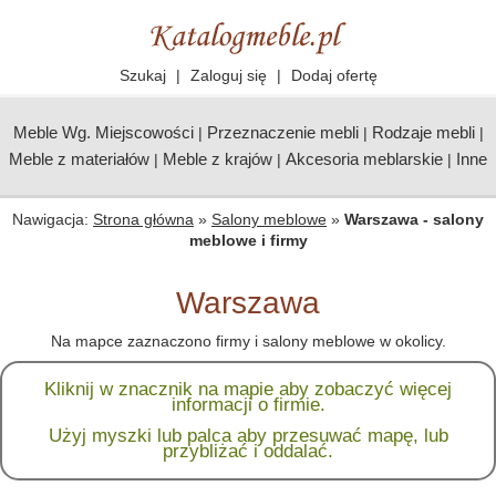
Szukaj
|
Zaloguj się
|
Dodaj ofertę
Meble Wg. Miejscowości
Przeznaczenie mebli
Rodzaje mebli
|
|
|
Meble z materiałów
Meble z krajów
Akcesoria meblarskie
Inne
|
|
|
Nawigacja:
Strona główna
»
Salony meblowe
»
Warszawa - salony
meblowe i firmy
Warszawa
Na mapce zaznaczono firmy i salony meblowe w okolicy.
Kliknij w znacznik na mapie aby zobaczyć więcej
informacji o firmie.
Użyj myszki lub palca aby przesuwać mapę, lub
przybliżać i oddalać.