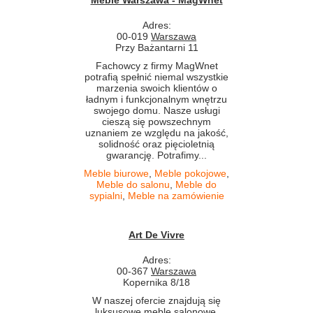
Adres:
00-019
Warszawa
Przy Bażantarni 11
Fachowcy z firmy MagWnet
potrafią spełnić niemal wszystkie
marzenia swoich klientów o
ładnym i funkcjonalnym wnętrzu
swojego domu. Nasze usługi
cieszą się powszechnym
uznaniem ze względu na jakość,
solidność oraz pięcioletnią
gwarancję. Potrafimy...
Meble biurowe
,
Meble pokojowe
,
Meble do salonu
,
Meble do
sypialni
,
Meble na zamówienie
Art De Vivre
Adres:
00-367
Warszawa
Kopernika 8/18
W naszej ofercie znajdują się
luksusowe meble salonowe,