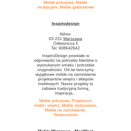
Meble pokojowe
,
Meble
recepcyjne
,
Meble gabinetowe
Inspirodesign
Adres:
03-231
Warszawa
Odlewnicza 5
Tel. 608642642
InspiroDesign powstało w
odpowiedzi na potrzeby klientów o
wyszukanym smaku i potrzebie
oryginalności. Od lat tworzymy
wyjątkowe meble na zamówienie
projektantów wnętrz i sklepów
meblowych. Nasze projekty to
zabawa tradycyjną formą,
inspiracja...
Meble pokojowe
,
Projektanci
mebli i wnętrz
,
Meble stylizowane
,
Meble na zamówienie
,
Nowoczesne
Meble Warszawa - MagWnet