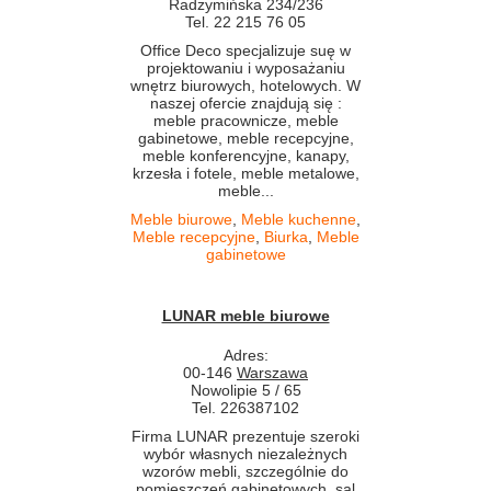
Radzymińska 234/236
Tel. 22 215 76 05
Office Deco specjalizuje suę w
projektowaniu i wyposażaniu
wnętrz biurowych, hotelowych. W
naszej ofercie znajdują się :
meble pracownicze, meble
gabinetowe, meble recepcyjne,
meble konferencyjne, kanapy,
krzesła i fotele, meble metalowe,
meble...
Meble biurowe
,
Meble kuchenne
,
Meble recepcyjne
,
Biurka
,
Meble
gabinetowe
LUNAR meble biurowe
Adres:
00-146
Warszawa
Nowolipie 5 / 65
Tel. 226387102
Firma LUNAR prezentuje szeroki
wybór własnych niezależnych
wzorów mebli, szczególnie do
pomieszczeń gabinetowych, sal