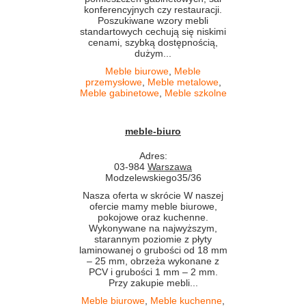
konferencyjnych czy restauracji.
Poszukiwane wzory mebli
standartowych cechują się niskimi
cenami, szybką dostępnością,
dużym...
Meble biurowe
,
Meble
przemysłowe
,
Meble metalowe
,
Meble gabinetowe
,
Meble szkolne
meble-biuro
Adres:
03-984
Warszawa
Modzelewskiego35/36
Nasza oferta w skrócie W naszej
ofercie mamy meble biurowe,
pokojowe oraz kuchenne.
Wykonywane na najwyższym,
starannym poziomie z płyty
laminowanej o grubości od 18 mm
– 25 mm, obrzeża wykonane z
PCV i grubości 1 mm – 2 mm.
Przy zakupie mebli...
Meble biurowe
,
Meble kuchenne
,