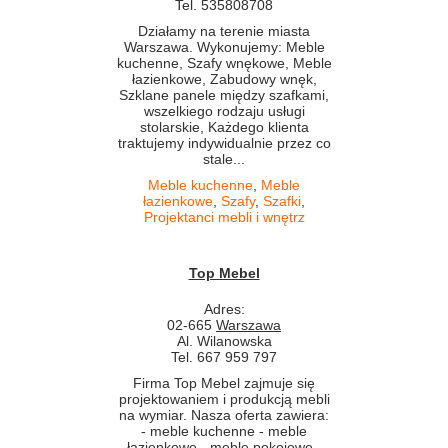
Tel. 535808708
Działamy na terenie miasta
Warszawa. Wykonujemy: Meble
kuchenne, Szafy wnękowe, Meble
łazienkowe, Zabudowy wnęk,
Szklane panele między szafkami,
wszelkiego rodzaju usługi
stolarskie, Każdego klienta
traktujemy indywidualnie przez co
stale...
Meble kuchenne
,
Meble
łazienkowe
,
Szafy
,
Szafki
,
Projektanci mebli i wnętrz
Top Mebel
Adres:
02-665
Warszawa
Al. Wilanowska
Tel. 667 959 797
Firma Top Mebel zajmuje się
projektowaniem i produkcją mebli
na wymiar. Nasza oferta zawiera:
- meble kuchenne - meble
łazienkowe - meble pokojowe -