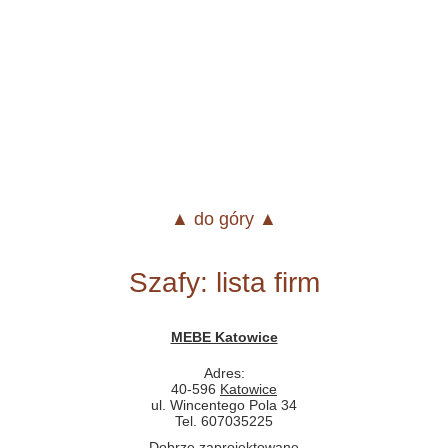
▲ do góry ▲
Szafy: lista firm
MEBE Katowice
Adres:
40-596
Katowice
ul. Wincentego Pola 34
Tel. 607035225
Dobrze zaprojektowane