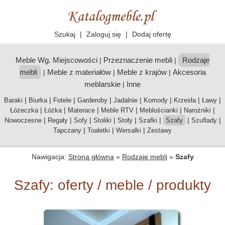
Szukaj
|
Zaloguj się
|
Dodaj ofertę
Meble Wg. Miejscowości
Przeznaczenie mebli
Rodzaje
|
|
mebli
Meble z materiałów
Meble z krajów
Akcesoria
|
|
|
meblarskie
Inne
|
|
|
|
|
|
|
|
|
Baraki
Biurka
Fotele
Garderoby
Jadalnie
Komody
Krzesła
Ławy
|
|
|
|
|
|
Łóżeczka
Łóżka
Materace
Meble RTV
Meblościanki
Narożniki
|
|
|
|
|
|
|
|
Nowoczesne
Regały
Sofy
Stoliki
Stoły
Szafki
Szafy
Szuflady
|
|
|
Tapczany
Toaletki
Wersalki
Zestawy
Nawigacja:
Strona główna
»
Rodzaje mebli
»
Szafy
Szafy: oferty / meble / produkty