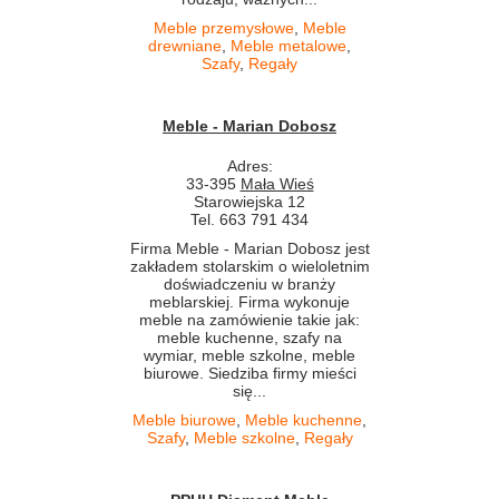
Meble przemysłowe
,
Meble
drewniane
,
Meble metalowe
,
Szafy
,
Regały
Meble - Marian Dobosz
Adres:
33-395
Mała Wieś
Starowiejska 12
Tel. 663 791 434
Firma Meble - Marian Dobosz jest
zakładem stolarskim o wieloletnim
doświadczeniu w branży
meblarskiej. Firma wykonuje
meble na zamówienie takie jak:
meble kuchenne, szafy na
wymiar, meble szkolne, meble
biurowe. Siedziba firmy mieści
się...
Meble biurowe
,
Meble kuchenne
,
Szafy
,
Meble szkolne
,
Regały