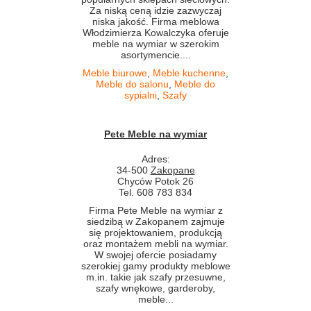
Za niską ceną idzie zazwyczaj
niska jakość. Firma meblowa
Włodzimierza Kowalczyka oferuje
meble na wymiar w szerokim
asortymencie....
Meble biurowe
,
Meble kuchenne
,
Meble do salonu
,
Meble do
sypialni
,
Szafy
Pete Meble na wymiar
Adres:
34-500
Zakopane
Chyców Potok 26
Tel. 608 783 834
Firma Pete Meble na wymiar z
siedzibą w Zakopanem zajmuje
się projektowaniem, produkcją
oraz montażem mebli na wymiar.
W swojej ofercie posiadamy
szerokiej gamy produkty meblowe
m.in. takie jak szafy przesuwne,
szafy wnękowe, garderoby,
meble...