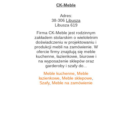
CK-Meble
Adres:
38-306
Libusza
Libusza 619
Firma CK-Meble jest rodzinnym
zakładem stolarskim o wieloletnim
doświadczeniu w projektowaniu i
produkcji mebli na zamówienie. W
ofercie firmy znajdują się meble
kuchenne, łazienkowe, biurowe i
na wyposażenie sklepów oraz
garderoby i szafy do...
Meble kuchenne
,
Meble
łazienkowe
,
Meble sklepowe
,
Szafy
,
Meble na zamówienie