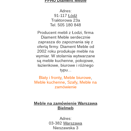
PPHU Diament Meble
Adres:
91-117
Łódź
Traktorowa 23a
Tel. 505 180 848
Producent mebli z Łodzi, firma
Diament Meble serdecznie
zaprasza do zapoznania się z
ofertą firmy. Diament Meble od
2002 roku produkuje meble na
wymiar. W stolarnia wytwarzane
są meble kuchenne, pokojowe,
łazienkowe, biurowe i różnego
typu...
Blaty i fronty
,
Meble biurowe
,
Meble kuchenne
,
Szafy
,
Meble na
zamówienie
Meble na zamówienie Warszawa
Bielmeb
Adres:
03-382
Warszawa
Nieszawska 3