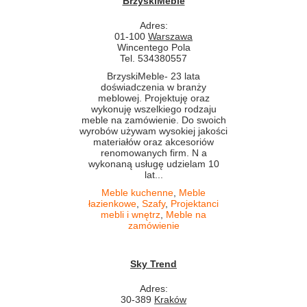
BrzyskiMeble
Adres:
01-100
Warszawa
Wincentego Pola
Tel. 534380557
BrzyskiMeble- 23 lata
doświadczenia w branży
meblowej. Projektuję oraz
wykonuję wszelkiego rodzaju
meble na zamówienie. Do swoich
wyrobów używam wysokiej jakości
materiałów oraz akcesoriów
renomowanych firm. N a
wykonaną usługę udzielam 10
lat...
Meble kuchenne
,
Meble
łazienkowe
,
Szafy
,
Projektanci
mebli i wnętrz
,
Meble na
zamówienie
Sky Trend
Adres:
30-389
Kraków