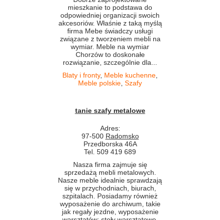
mieszkanie to podstawa do
odpowiedniej organizacji swoich
akcesoriów. Właśnie z taką myślą
firma Mebe świadczy usługi
związane z tworzeniem mebli na
wymiar. Meble na wymiar
Chorzów to doskonałe
rozwiązanie, szczególnie dla...
Blaty i fronty
,
Meble kuchenne
,
Meble polskie
,
Szafy
tanie szafy metalowe
Adres:
97-500
Radomsko
Przedborska 46A
Tel. 509 419 689
Nasza firma zajmuje się
sprzedażą mebli metalowych.
Nasze meble idealnie sprawdzają
się w przychodniach, biurach,
szpitalach. Posiadamy również
wyposażenie do archiwum, takie
jak regały jezdne, wyposażenie
warsztatów: stoły warsztatowe,