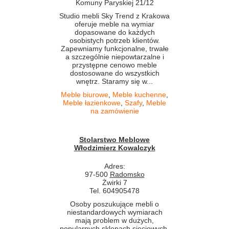
Komuny Paryskiej 21/12
Studio mebli Sky Trend z Krakowa
oferuje meble na wymiar
dopasowane do każdych
osobistych potrzeb klientów.
Zapewniamy funkcjonalne, trwałe
a szczególnie niepowtarzalne i
przystępne cenowo meble
dostosowane do wszystkich
wnętrz. Staramy się w...
Meble biurowe
,
Meble kuchenne
,
Meble łazienkowe
,
Szafy
,
Meble
na zamówienie
Stolarstwo Meblowe
Włodzimierz Kowalczyk
Adres:
97-500
Radomsko
Żwirki 7
Tel. 604905478
Osoby poszukujące mebli o
niestandardowych wymiarach
mają problem w dużych,
popularnych sklepach sieciowych.