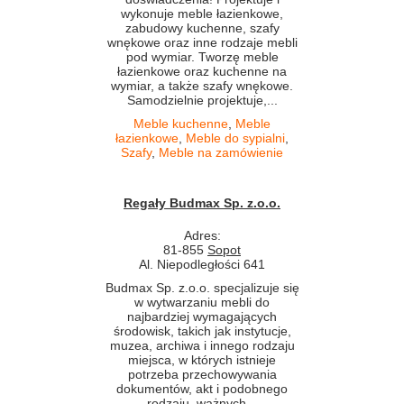
wykonuje meble łazienkowe,
zabudowy kuchenne, szafy
wnękowe oraz inne rodzaje mebli
pod wymiar. Tworzę meble
łazienkowe oraz kuchenne na
wymiar, a także szafy wnękowe.
Samodzielnie projektuje,...
Meble kuchenne
,
Meble
łazienkowe
,
Meble do sypialni
,
Szafy
,
Meble na zamówienie
Regały Budmax Sp. z.o.o.
Adres:
81-855
Sopot
Al. Niepodległości 641
Budmax Sp. z.o.o. specjalizuje się
w wytwarzaniu mebli do
najbardziej wymagających
środowisk, takich jak instytucje,
muzea, archiwa i innego rodzaju
miejsca, w których istnieje
potrzeba przechowywania
dokumentów, akt i podobnego
rodzaju, ważnych...