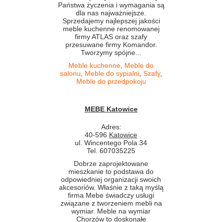
Państwa życzenia i wymagania są
dla nas najważniejsze.
Sprzedajemy najlepszej jakości
meble kuchenne renomowanej
firmy ATLAS oraz szafy
przesuwane firmy Komandor.
Tworzymy spójne...
Meble kuchenne
,
Meble do
salonu
,
Meble do sypialni
,
Szafy
,
Meble do przedpokoju
MEBE Katowice
Adres:
40-596
Katowice
ul. Wincentego Pola 34
Tel. 607035225
Dobrze zaprojektowane
mieszkanie to podstawa do
odpowiedniej organizacji swoich
akcesoriów. Właśnie z taką myślą
firma Mebe świadczy usługi
związane z tworzeniem mebli na
wymiar. Meble na wymiar
Chorzów to doskonałe