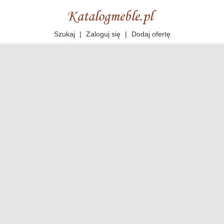
Szukaj
|
Zaloguj się
|
Dodaj ofertę